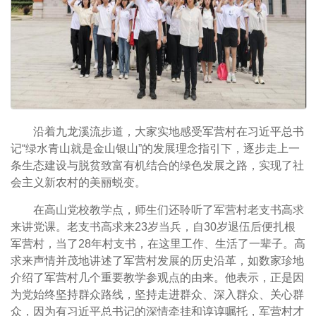
沿着九龙溪流步道，大家实地感受军营村在习近平总书
记“绿水青山就是金山银山”的发展理念指引下，逐步走上一
条生态建设与脱贫致富有机结合的绿色发展之路，实现了社
会主义新农村的美丽蜕变。
在高山党校教学点，师生们还聆听了军营村老支书高求
来讲党课。老支书高求来23岁当兵，自30岁退伍后便扎根
军营村，当了28年村支书，在这里工作、生活了一辈子。高
求来声情并茂地讲述了军营村发展的历史沿革，如数家珍地
介绍了军营村几个重要教学参观点的由来。他表示，正是因
为党始终坚持群众路线，坚持走进群众、深入群众、关心群
众，因为有习近平总书记的深情牵挂和谆谆嘱托，军营村才