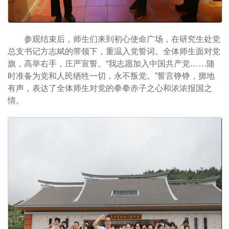
参观结束后，师生们来到初心使命广场，在研究生处党
总支书记方志斌的带领下，重温入党誓词。全体师生面对党
旗，高举右手，庄严宣誓。“我志愿加入中国共产党……随
时准备为党和人民牺牲一切，永不叛党。”誓言铮铮，掷地
有声，表达了全体师生对党的拳拳赤子之心和浓浓报国之
情。