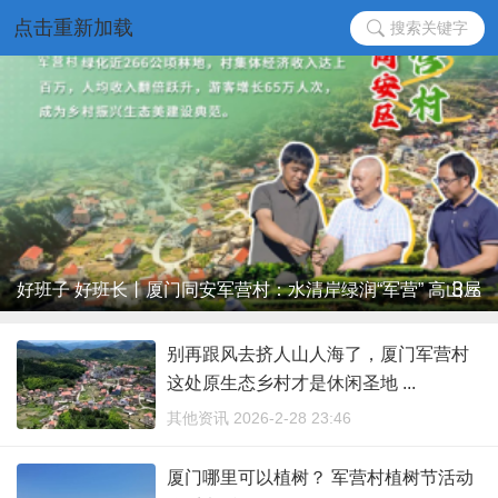
点击重新加载
搜索关键字
3
好班子 好班长丨厦门同安军营村：水清岸绿润“军营” 高山屋
/
5
脊“别样红” ...
别再跟风去挤人山人海了，厦门军营村
这处原生态乡村才是休闲圣地 ...
其他资讯 2026-2-28 23:46
厦门哪里可以植树？ 军营村植树节活动